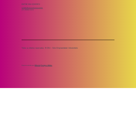
ENTRE EM CONTATO
contato@ceucomvoce.com.br
(21) 96963-4316
Todos os direitos reservados. ® CEU - Ciclo Empreendedor Universitário
Desenvolvido por
MSocial | Design e Mídias