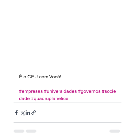
É o CEU com Você!
#empresas
#universidades
#governos
#socie
dade
#quadruplahelice