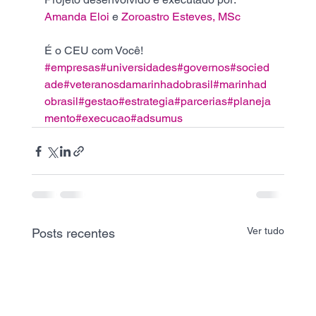
Amanda Eloi
 e 
Zoroastro Esteves, MSc
É o CEU com Você!
#empresas
#universidades
#governos
#socied
ade
#veteranosdamarinhadobrasil
#marinhad
obrasil
#gestao
#estrategia
#parcerias
#planeja
mento
#execucao
#adsumus
Ver tudo
Posts recentes