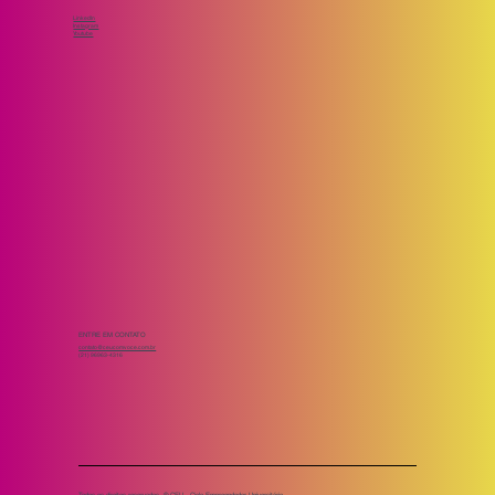
LinkedIn
Instagram
Youtube
ENTRE EM CONTATO
contato@ceucomvoce.com.br
(21) 96963-4316
Todos os direitos reservados. ® CEU - Ciclo Empreendedor Universitário