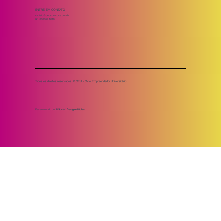
ENTRE EM CONTATO
contato@ceucomvoce.com.br
(21) 96963-4316
Todos os direitos reservados. ® CEU - Ciclo Empreendedor Universitário
Desenvolvido por
MSocial | Design e Mídias