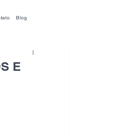
tato
Blog
S E