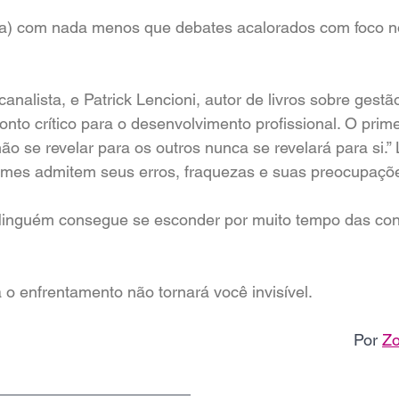
to(a) com nada menos que debates acalorados com foco n
analista, e Patrick Lencioni, autor de livros sobre gest
o crítico para o desenvolvimento profissional. O prime
ão se revelar para os outros nunca se revelará para si.” 
 times admitem seus erros, fraquezas e suas preocupaç
Ninguém consegue se esconder por muito tempo das co
 o enfrentamento não tornará você invisível.
Por 
Zo
______________________