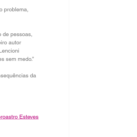
o problema, 
ão de pessoas, 
iro autor 
Lencioni 
ões sem medo.”
nsequências da 
roastro Esteves