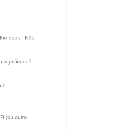
the book." Não 
 significado? 
ui:
R (ou outro 