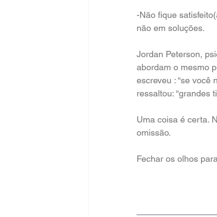
-Não fique satisfei
não em soluções.
Jordan Peterson, psic
abordam o mesmo pont
escreveu : “se você n
ressaltou: “grandes
Uma coisa é certa. 
omissão.
Fechar os olhos para
________________