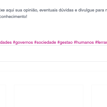
xe aqui sua opinião, eventuais dúvidas e divulgue para 
 conhecimento!
idades
#governos
#sociedade
#gestao
#humanos
#ferr