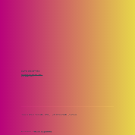
ENTRE EM CONTATO
contato@ceucomvoce.com.br
(21) 96963-4316
Todos os direitos reservados. ® CEU - Ciclo Empreendedor Universitário
Desenvolvido por
MSocial | Design e Mídias