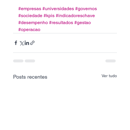
#empresas
#universidades
#governos
#sociedade
#kpis
#indicadoreschave
#desempenho
#resultados
#gestao
#operacao
Ver tudo
Posts recentes