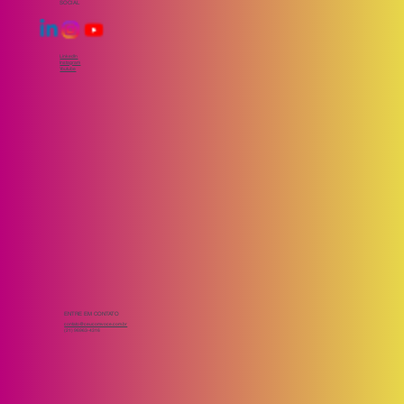
SOCIAL
LinkedIn
Instagram
Youtube
ENTRE EM CONTATO
contato@ceucomvoce.com.br
(21) 96963-4316