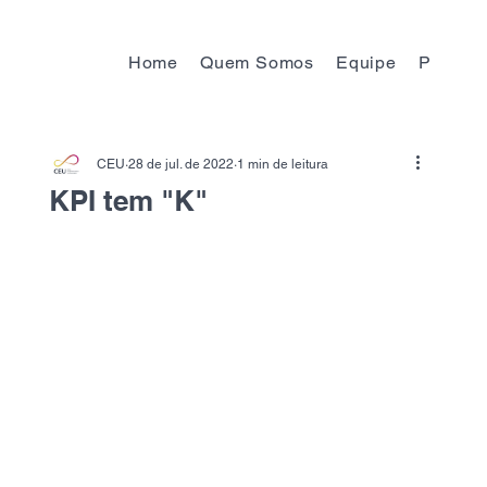
Home
Quem Somos
Equipe
Progra
CEU
28 de jul. de 2022
1 min de leitura
KPI tem "K"