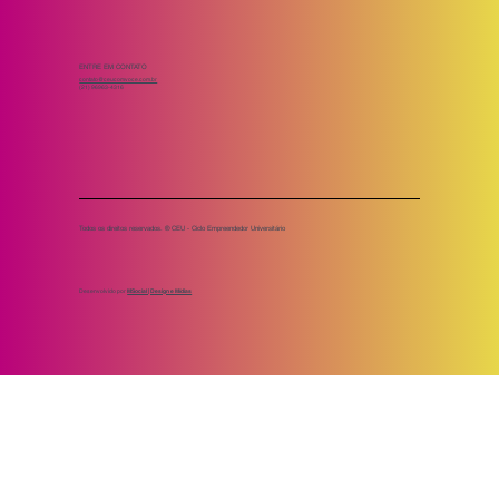
ENTRE EM CONTATO
contato@ceucomvoce.com.br
(21) 96963-4316
Todos os direitos reservados. ® CEU - Ciclo Empreendedor Universitário
Desenvolvido por
MSocial | Design e Mídias