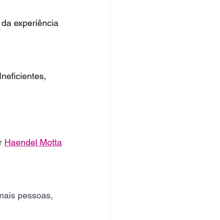
da experiência 
eficientes, 
r 
Haendel Motta
mais pessoas, 