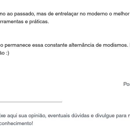
rno ao passado, mas de entrelaçar no moderno o melhor 
erramentas e práticas.
o permanece essa constante alternância de modismos. In
o :)
Po
______________________
xe aqui sua opinião, eventuais dúvidas e divulgue para 
 conhecimento!