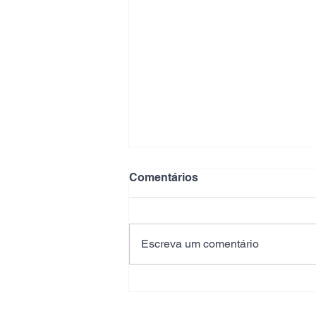
Comentários
Escreva um comentário
💛 100 anos da
Universidade Federal de
Viçosa - Quando a inovação