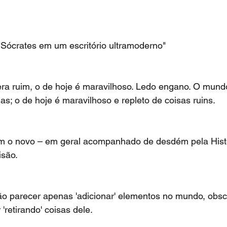
Sócrates em um escritório ultramoderno"
a ruim, o de hoje é maravilhoso. Ledo engano. O mund
as; o de hoje é maravilhoso e repleto de coisas ruins.
 o novo – em geral acompanhado de desdém pela Histó
isão.
ção parecer apenas 'adicionar' elementos no mundo, obs
'retirando' coisas dele.