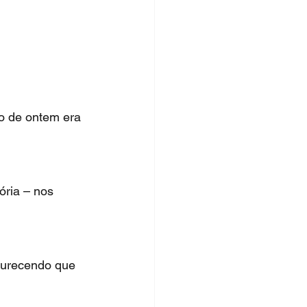
o de ontem era 
ria – nos 
curecendo que 