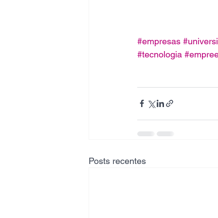
#empresas
#univers
#tecnologia
#empree
Posts recentes