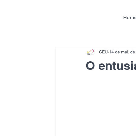
Hom
CEU
14 de mai. de
O entus