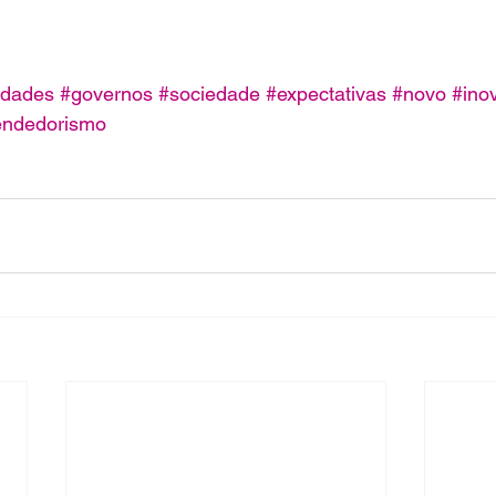
idades
#governos
#sociedade
#expectativas
#novo
#ino
ndedorismo